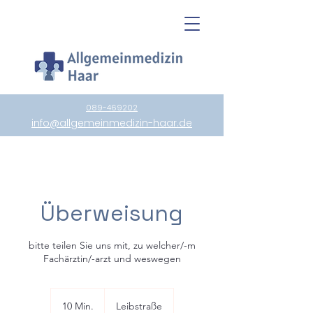
089-469202
info@allgemeinmedizin-haar.de
Überweisung
bitte teilen Sie uns mit, zu welcher/-m
Fachärztin/-arzt und weswegen
10 Min.
1
Leibstraße