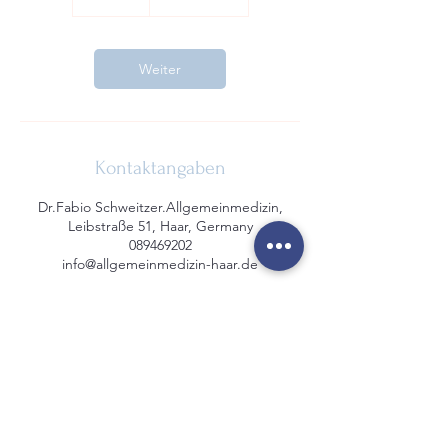
0
M
i
n
Weiter
.
Kontaktangaben
Dr.Fabio Schweitzer.Allgemeinmedizin,
Leibstraße 51, Haar, Germany
089469202
info@allgemeinmedizin-haar.de
089-469202
info@allgemeinmedizin-haar.de