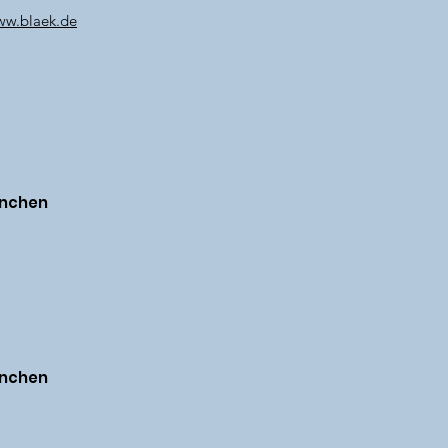
w.blaek.de
ünchen
ünchen