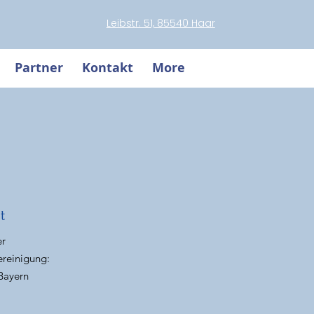
Leibstr. 51, 85540 Haar
Partner
Kontakt
More
t
er
ereinigung:
 Bayern