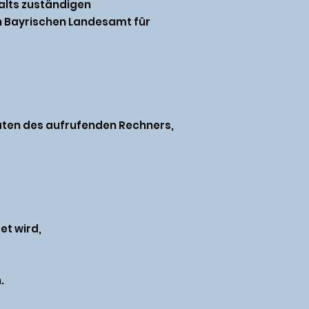
alts zuständigen
n Bayrischen Landesamt für
Daten des aufrufenden Rechners,
et wird,
.