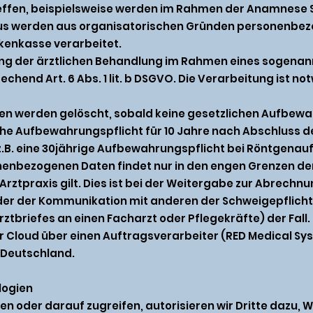
reffen, beispielsweise werden im Rahmen der Anamnes
aus werden aus organisatorischen Gründen personenbez
kenkasse verarbeitet.
rung der ärztlichen Behandlung im Rahmen eines sogena
hend Art. 6 Abs. 1 lit. b DSGVO. Die Verarbeitung ist n
ten werden gelöscht, sobald keine gesetzlichen Aufbewa
iche Aufbewahrungspflicht für 10 Jahre nach Abschluss 
.B. eine 30jährige Aufbewahrungspflicht bei Röntgenau
nenbezogenen Daten findet nur in den engen Grenzen der 
 Arztpraxis gilt. Dies ist bei der Weitergabe zur Abrechn
der der Kommunikation mit anderen der Schweigepflicht
Arztbriefes an einen Facharzt oder Pflegekräfte) der Fall.
er Cloud über einen Auftragsverarbeiter (RED Medical Sy
 Deutschland.
logien
n oder darauf zugreifen, autorisieren wir Dritte dazu, 