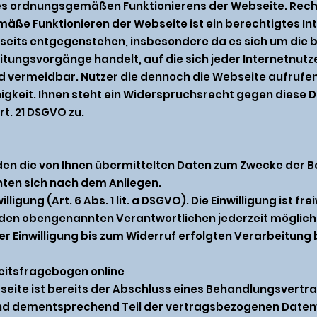
es ordnungsgemäßen Funktionierens der Webseite. Rechtsg
gemäße Funktionieren der Webseite ist ein berechtigtes 
seits entgegenstehen, insbesondere da es sich um die b
ungsvorgänge handelt, auf die sich jeder Internetnutze
 und vermeidbar. Nutzer die dennoch die Webseite aufru
higkeit. Ihnen steht ein Widerspruchsrecht gegen dies
. 21 DSGVO zu.
den die von Ihnen übermittelten Daten zum Zwecke der B
hten sich nach dem Anliegen.
ligung (Art. 6 Abs. 1 lit. a DSGVO). Die Einwilligung ist frei
n den obengenannten Verantwortlichen jederzeit möglich
 Einwilligung bis zum Widerruf erfolgten Verarbeitung 
itsfragebogen online
eite ist bereits der Abschluss eines Behandlungsvertra
 dementsprechend Teil der vertragsbezogenen Datenver