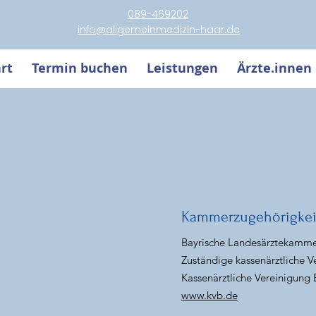
089-469202
info@allgemeinmedizin-haar.de
rt
Termin buchen
Leistungen
Ärzte.innen
Kammerzugehörigkei
Bayrische Landesärztekamm
Zuständige kassenärztliche V
Kassenärztliche Vereinigung
www.kvb.de