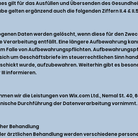
eiches gilt für das Ausfüllen und Übersenden des Gesundh
e gelten ergänzend auch die folgenden Ziffern II.4 & II.
genen Daten werden gelöscht, wenn diese für den Zweck 
ie Verarbeitung entfällt. Eine längere Aufbewahrung ka
 im Falle von Aufbewahrungspflichten. Aufbewahrungspfli
ich um Geschäftsbriefe im steuerrechtlichen Sinn hande
erschickt wurde, aufzubewahren. Weiterhin gibt es beso
 III informieren.
men wir die Leistungen von Wix.com Ltd., Nemal St. 40, 63
chnische Durchführung der Datenverarbeitung vornimmt.
icher Behandlung
der ärztlichen Behandlung werden verschiedene person